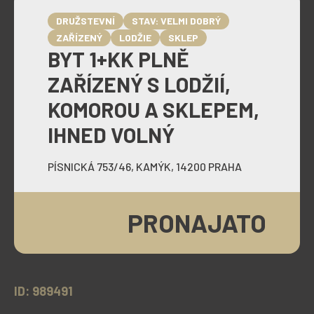
DRUŽSTEVNÍ
STAV: VELMI DOBRÝ
ZAŘÍZENÝ
LODŽIE
SKLEP
BYT 1+KK PLNĚ
ZAŘÍZENÝ S LODŽIÍ,
KOMOROU A SKLEPEM,
IHNED VOLNÝ
PÍSNICKÁ 753/46, KAMÝK, 14200 PRAHA
PRONAJATO
ID: 989491