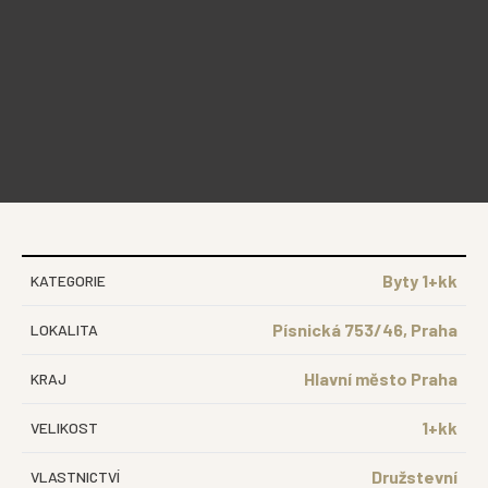
Byty 1+kk
KATEGORIE
Písnická 753/46, Praha
LOKALITA
Hlavní město Praha
KRAJ
1+kk
VELIKOST
Družstevní
VLASTNICTVÍ