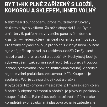
BYT 1+KK PLNĚ ZAŘÍZENÝ S LODŽIÍ,
KOMOROU A SKLEPEM, IHNED VOLNÝ
Nabízíme k dlouhodobému pronájmu zrekonstruovaný 
družstevní byt o velikosti 34 m2 a dispozici 1+kk. Byt je 
umístěn v 6. patře zrenovovaného panelového domu s 
krásným výhledem, který má ideální orientaci na jihozápad.

Prostorný obývací pokoj je propojen s kuchyňským koutem 
a je z něj přístup na velkou zasklenou lodžii (7 m2), která 
nabízí prostor pro relaxaci a odpočinek. Kuchyňský kout je 
vybaven všemi základními spotřebiči (el. sporák s troubou, 
lednice, rychlovarná konvice, mikrovlnná trouba). V předsíni 
najdete velmi praktickou vestavnou skříň. Koupelna je 
spojená s WC, je zde sprchový kout a pračka.

K bytu patří též komora v mezipatře (2,1 m2) a sklepní kóje v 
8.patře. V obytné místnosti a předsíni je plovoucí podlaha, v 
koupelně dlažba. Byt má bezpečnostní dveře. Dům prošel 
kompletní rekonstrukcí, má plastová okna, je zateplen, je 