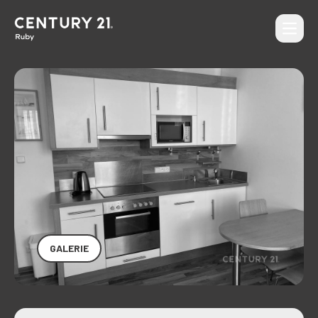
Otevří
CENTURY 21 Ruby
GALERIE