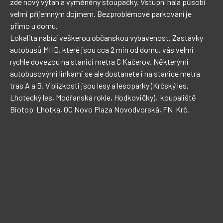
zde nový výtah a vyměněny stoupačky. Vstupní hala působí 
velmi příjemným dojmem. Bezproblémové parkování je 
přímo u domu. 

Lokalita nabízí veškerou občanskou vybavenost. Zastávky 
autobusů MHD, které jsou cca 2 min od domu, vás velmi 
rychle dovezou na stanici metra C Kačerov. Některými 
autobusovými linkami se ale dostanete i na stanice metra 
tras A a B. V blízkosti jsou lesy a lesoparky (Krčský les, 
Lhotecký les, Modřanská rokle, Hodkovičky),  koupaliště  